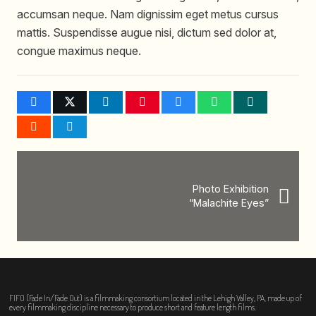
accumsan neque. Nam dignissim eget metus cursus
mattis. Suspendisse augue nisi, dictum sed dolor at,
congue maximus neque.
Photo Exhibition
“Malachite Eyes”
FIFO (Fade In/Fade Out) is a filmmaking consortium located in the Lehigh Valley, PA, made up of
every filmmaking discipline necessary to produce short and feature length films.