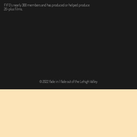
FIFO’s nearly 300 members and has produced or helped produce
20-plus films.
© 2022 Fade in | Fade out of the Lehigh Valley
Login